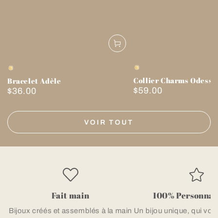
Doré
Doré
Collier Charms Odessa
Bracelet Adèle
$59.00
$36.00
Prix
Prix
normal
normal
VOIR TOUT
Fait main
100% Personnal
Bijoux créés et assemblés à la main
Un bijou unique, qui vo