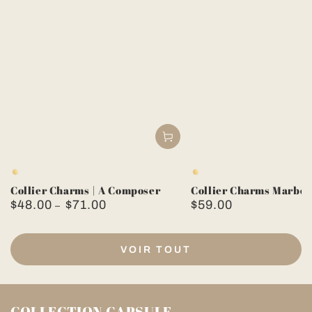
Doré
Doré
Collier Charms | A Composer
Collier Charms Marbel
$48.00
$71.00
$59.00
Prix
Prix
normal
normal
VOIR TOUT
COLLECTION CAPSULE