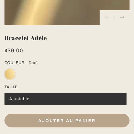
Bracelet Adèle
$36.00
Prix
normal
COULEUR
– Doré
TAILLE
Ajustable
AJOUTER AU PANIER