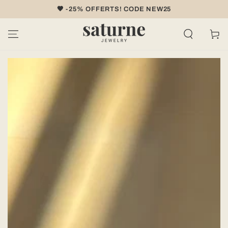
IGNORER LE
🤎 -25% OFFERTS! CODE NEW25
CONTENU
Panier
IGNORER LES
INFORMATIONS
SUR LE PRODUIT