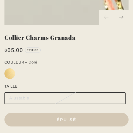
Collier Charms Granada
$65.00
Prix
ÉPUISÉ
normal
COULEUR
– Doré
TAILLE
Ajustable
ÉPUISÉ