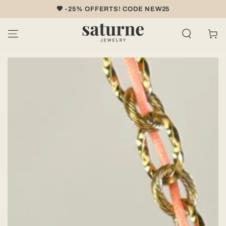
IGNORER LE
🤎 -25% OFFERTS! CODE NEW25
CONTENU
Panier
IGNORER LES
INFORMATIONS
SUR LE PRODUIT