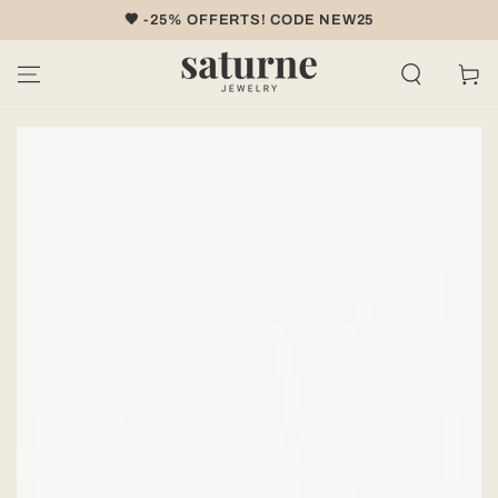
IGNORER LE
🤎 -25% OFFERTS! CODE NEW25
CONTENU
Panier
IGNORER LES
INFORMATIONS
SUR LE PRODUIT