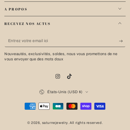
A PROPOS
RECEVEZ NOS ACTUS
Entrez
votre
Nouveautés, exclusivités, soldes, nous vous promettons de ne
email
vous envoyer que des mots doux
ici
Instagram
TikTok
Pays/région
États-Unis (USD $)
Modes
de
© 2026,
saturnejewelry
. All rights reserved.
paiement