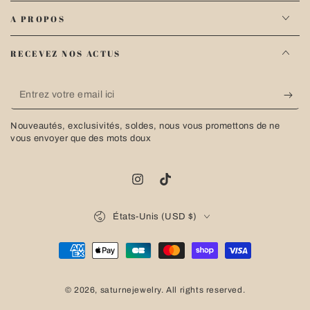
A PROPOS
RECEVEZ NOS ACTUS
Entrez
votre
Nouveautés, exclusivités, soldes, nous vous promettons de ne
email
vous envoyer que des mots doux
ici
Instagram
TikTok
Pays/région
États-Unis (USD $)
Modes
de
© 2026,
saturnejewelry
. All rights reserved.
paiement