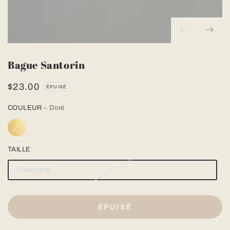
Bague Santorin
$23.00
Prix
ÉPUISÉ
normal
COULEUR
– Doré
TAILLE
Ajustable
ÉPUISÉ