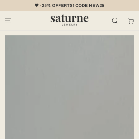
IGNORER LE
🤎 -25% OFFERTS! CODE NEW25
CONTENU
Panier
IGNORER LES
INFORMATIONS
SUR LE PRODUIT