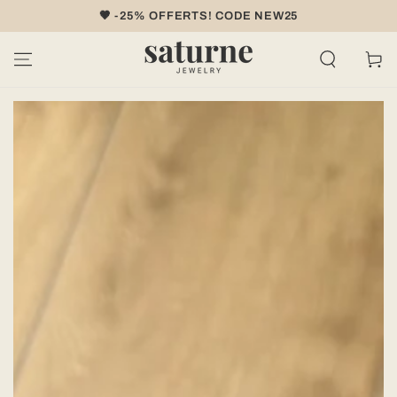
IGNORER LE
🤎 -25% OFFERTS! CODE NEW25
CONTENU
Panier
IGNORER LES
INFORMATIONS
SUR LE PRODUIT