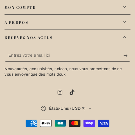
MON COMPTE
A PROPOS
RECEVEZ NOS ACTUS
Entrez
votre
Nouveautés, exclusivités, soldes, nous vous promettons de ne
email
vous envoyer que des mots doux
ici
Instagram
TikTok
Pays/région
États-Unis (USD $)
Modes
de