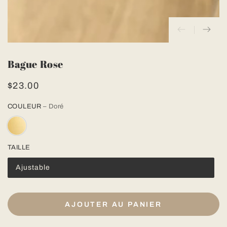
Bague Rose
$23.00
Prix
normal
COULEUR
– Doré
TAILLE
Ajustable
AJOUTER AU PANIER